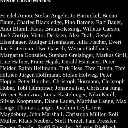
Meine Local-Heroes:
Friedel Amon, Stefan Angele, Jo Barnickel, Benno
Baum, Charles Blackledge, Pino Barone, Ralf Bauer,
Andi Blüml, Klaus Braun-Hessing, Willetta Carson,
Josè Cortijo, Victor Derksen, Alex Drab, Gerwin
Eisenhauer, Rüdiger Eisenhauer, Julia Fischer, Evert
Jan Fraterman, Uwe Gaasch, Werner Goldbach,
Margarita Gonzàles, Stephan Greisinger, Markus Grill,
Lutz Häfner, Franz Hajak, Gerald Haussner, Peter
Heider, Ralph Heilmann, Dirk Hess, Tom Haydn, Tom
Hiltner, Jürgen Hoffmann, Stefan Holweg, Peter
Hoppe, Peter Horcher, Christoph Hörmann, Christoph
Huber, Tobi Hümpfner, Johanna Iser, Christina Jung,
Werner Kandzora, Lucia Kastelunger, Niko Knoll,
Silvan Koopmann, Diane Laden, Matthias Lange, Max
Lange, Thomas Langer, Joachim Leyh, Jens
Magdeburg, John Marshall, Christoph Müller, Roli
Müller, Klaus Neubert, Steff Porzel, Pam Pressler,
Barney Rasche, Steffi Rauscher, Marcus Rießbeck,